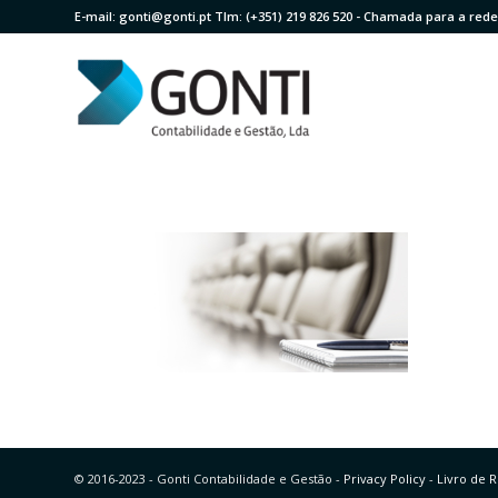
E-mail:
gonti@gonti.pt
Tlm:
(+351) 219 826 520
- Chamada para a rede 
© 2016-2023 - Gonti Contabilidade e Gestão -
Privacy Policy
-
Livro de 