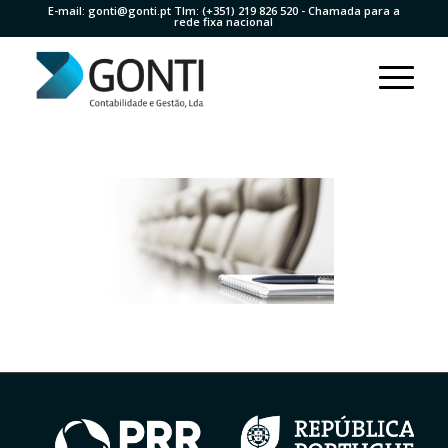
E-mail:
gonti@gonti.pt
Tlm:
(+351) 219 826 520
- Chamada para a
rede fixa nacional