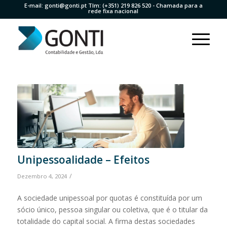
E-mail:
gonti@gonti.pt
Tlm:
(+351) 219 826 520
- Chamada para a
rede fixa nacional
Unipessoalidade – Efeitos
/
Dezembro 4, 2024
A sociedade unipessoal por quotas é constituída por um
sócio único, pessoa singular ou coletiva, que é o titular da
totalidade do capital social. A firma destas sociedades