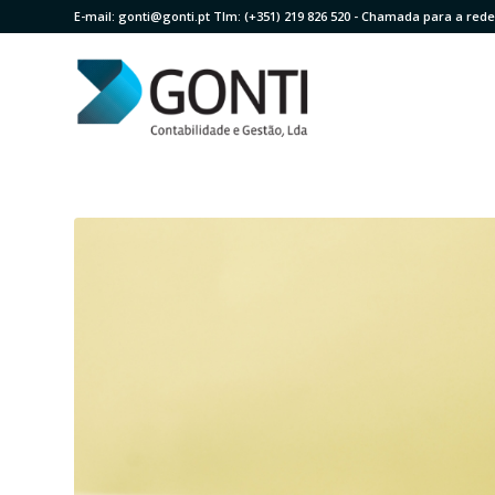
E-mail:
gonti@gonti.pt
Tlm:
(+351) 219 826 520
- Chamada para a rede 