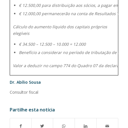
€
12.500,00
para
distribuição
aos
sócios,
a
pagar
em
set
€
12.000,00
permanecerão
na
conta
de
Resultados
Trans
Cálculo do aumento líquido dos capitais próprios
elegíveis
€
34.500
–
12.500
–
10.000
=
12.000
Benefício
a
considerar
no
período
de
tributação
de
2023
Valor
a
deduzir
no
campo
774
do
Quadro
07
da
declaração
Dr. Abílio Sousa
Consultor fiscal
Partilhe esta notícia