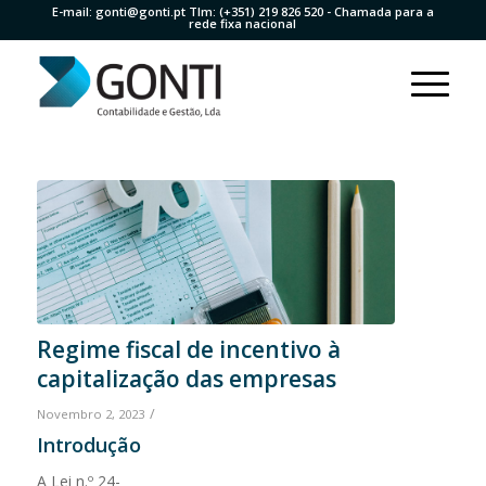
E-mail:
gonti@gonti.pt
Tlm:
(+351) 219 826 520
- Chamada para a
rede fixa nacional
Regime fiscal de incentivo à
capitalização das empresas
/
Novembro 2, 2023
Introdução
A Lei n.º 24-