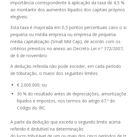
importância correspondente à aplicação da taxa de 4,5 %
ao montante dos aumentos líquidos dos capitais próprios
elegíveis.
Esta taxa é majorada em 0,5 pontos percentuais caso o sujeito
pequena ou média empresa ou empresa de pequena-
média capitalização (Small Mid Cap), de acordo com os
critérios previstos no anexo ao Decreto-Lei n.º 372/2007,
de 6 de novembro.
A dedução referida não pode exceder, em cada período
de tributação, o maior dos seguintes limites:
€ 2.000.000; ou
30 % do resultado antes de depreciações, amortizações, ga
líquidos e impostos, nos termos do artigo 67.º do
Código do IRC.
A parte da dedução que exceda o segundo limite acima
referido é dedutível na determinação
do lucro tributável de um ou mais dos cinco períodos de tribut