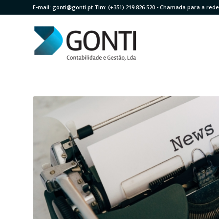
E-mail:
gonti@gonti.pt
Tlm:
(+351) 219 826 520
- Chamada para a rede 