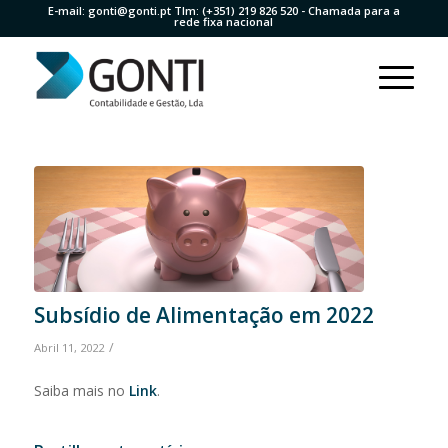
E-mail:
gonti@gonti.pt
Tlm:
(+351) 219 826 520
- Chamada para a
rede fixa nacional
Subsídio de Alimentação em 2022
/
Abril 11, 2022
Saiba mais no
Link
.