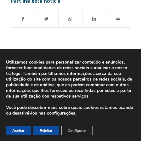
Partilhe esta notícia
Utilizamos cookies para personalizar conteúdo e anúncios,
fornecer funcionalidades de redes sociais e analisar o nosso
tráfego. Também partilhamos informações acerca da sua
utilização do site com os nossos parceiros de redes sociais, de
publicidade e de análise, que as podem combinar com outras
informações que lhes forneceu ou recolhidas por estes a partir
da sua utilização dos respetivos serviços.
Você pode descobrir mais sobre quais cookies estamos usando
© 2016-2026 - Gonti Contabilidade e Gestão -
Política de Privacidade
-
ou desativá-los nas
configurações
.
Livro de Reclamações
Aceitar
Rejeitar
Configurar