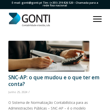
E-mail:
gonti@gonti.pt
Tlm:
(+351) 219 826 520
- Chamada para a
rede fixa nacional
SNC-AP: o que mudou e o que ter em
conta?
/
Junho 25, 2024
O Sistema de Normalização Contabilística para as
Administrações Públicas – SNC-AP – é o modelo