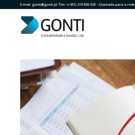
E-mail:
gonti@gonti.pt
Tlm:
(+351) 219 826 520
- Chamada para a rede 