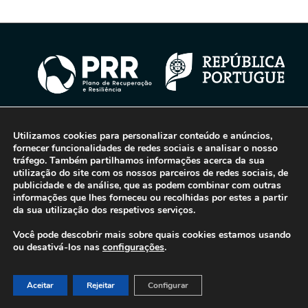
Utilizamos cookies para personalizar conteúdo e anúncios,
© 2016-2026 - Gonti Contabilidade e Gestão -
Política de Privacidade
-
fornecer funcionalidades de redes sociais e analisar o nosso
Livro de Reclamações
tráfego. Também partilhamos informações acerca da sua
utilização do site com os nossos parceiros de redes sociais, de
publicidade e de análise, que as podem combinar com outras
informações que lhes forneceu ou recolhidas por estes a partir
da sua utilização dos respetivos serviços.
Você pode descobrir mais sobre quais cookies estamos usando
ou desativá-los nas
configurações
.
Aceitar
Rejeitar
Configurar