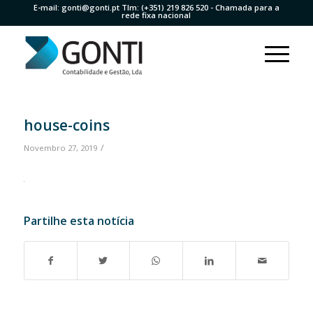
E-mail:
gonti@gonti.pt
Tlm:
(+351) 219 826 520
- Chamada para a
rede fixa nacional
house-coins
/
Novembro 27, 2019
Partilhe esta notícia