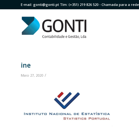
E-mail:
gonti@gonti.pt
Tlm:
(+351) 219 826 520
- Chamada para a rede 
ine
/
Maio 27, 2020