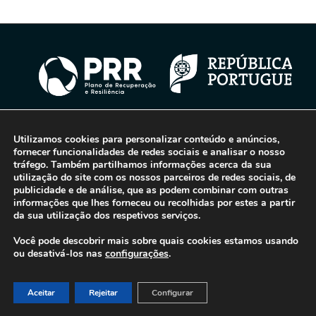
Utilizamos cookies para personalizar conteúdo e anúncios,
© 2016-2026 - Gonti Contabilidade e Gestão -
Política de Privacidade
-
fornecer funcionalidades de redes sociais e analisar o nosso
Livro de Reclamações
tráfego. Também partilhamos informações acerca da sua
utilização do site com os nossos parceiros de redes sociais, de
publicidade e de análise, que as podem combinar com outras
informações que lhes forneceu ou recolhidas por estes a partir
da sua utilização dos respetivos serviços.
Você pode descobrir mais sobre quais cookies estamos usando
ou desativá-los nas
configurações
.
Aceitar
Rejeitar
Configurar