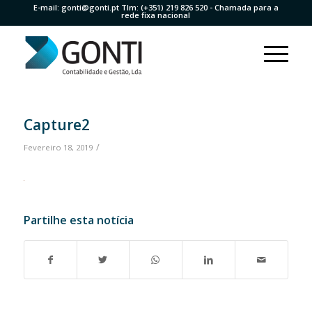
E-mail:
gonti@gonti.pt
Tlm:
(+351) 219 826 520
- Chamada para a
rede fixa nacional
Capture2
/
Fevereiro 18, 2019
Partilhe esta notícia