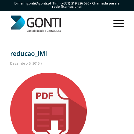
E-mail:
gonti@gonti.pt
Tlm:
(+351) 219 826 520
- Chamada para a
rede fixa nacional
reducao_IMI
/
Dezembro 5, 2015