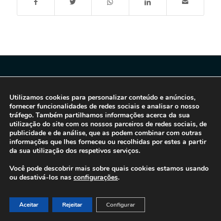
Utilizamos cookies para personalizar conteúdo e anúncios,
fornecer funcionalidades de redes sociais e analisar o nosso
tráfego. Também partilhamos informações acerca da sua
utilização do site com os nossos parceiros de redes sociais, de
publicidade e de análise, que as podem combinar com outras
© 2016-2026 - Gonti Contabilidade e Gestão -
Política de Privacidade
-
informações que lhes forneceu ou recolhidas por estes a partir
da sua utilização dos respetivos serviços.
Livro de Reclamações
Você pode descobrir mais sobre quais cookies estamos usando
ou desativá-los nas
configurações
.
Aceitar
Rejeitar
Configurar