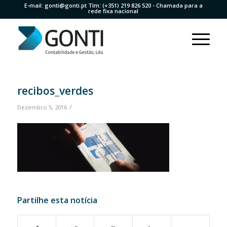
E-mail:
gonti@gonti.pt
Tlm:
(+351) 219 826 520
- Chamada para a
rede fixa nacional
recibos_verdes
/
Dezembro 5, 2016
Partilhe esta notícia