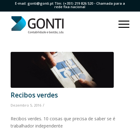
E-mail:
gonti@gonti.pt
Tlm:
(+351) 219 826 520
- Chamada para a
rede fixa nacional
Recibos verdes
/
Dezembro 5, 2016
Recibos verdes. 10 coisas que precisa de saber se é
trabalhador independente