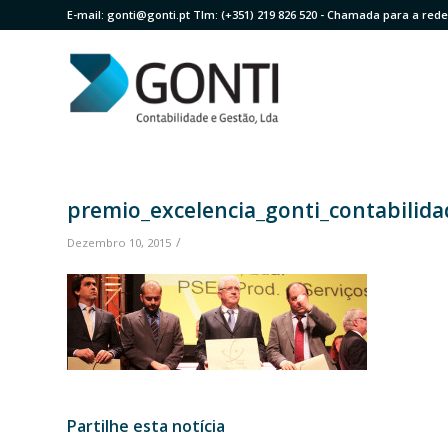
E-mail:
gonti@gonti.pt
Tlm:
(+351) 219 826 520
- Chamada para a rede 
premio_excelencia_gonti_contabilid
/
Dezembro 10, 2015
Partilhe esta notícia