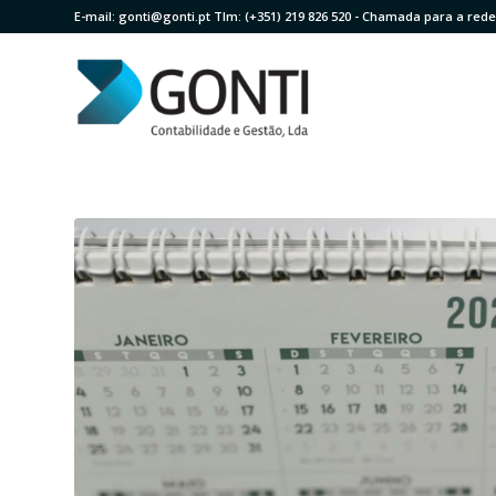
E-mail:
gonti@gonti.pt
Tlm:
(+351) 219 826 520
- Chamada para a rede 