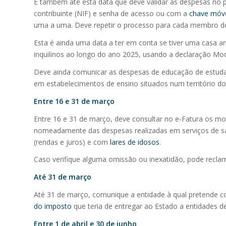
É também até esta data que deve validar as despesas no 
contribuinte (NIF) e senha de acesso ou com a
chave móvel
uma a uma. Deve repetir o processo para cada membro do a
Esta é ainda uma data a ter em conta se tiver uma casa 
inquilinos ao longo do ano 2025, usando a declaração Mod
Deve ainda comunicar as despesas de educação de estudan
em estabelecimentos de ensino situados num território do
Entre 16 e 31 de março
Entre 16 e 31 de março, deve consultar no e-Fatura os m
nomeadamente das despesas realizadas em serviços de s
(rendas e juros) e com
lares de idosos
.
Caso verifique alguma omissão ou inexatidão, pode reclam
Até 31 de março
Até 31 de março, comunique a entidade à qual pretende co
do imposto
que teria de entregar ao Estado a entidades de 
Entre 1 de abril e 30 de junho