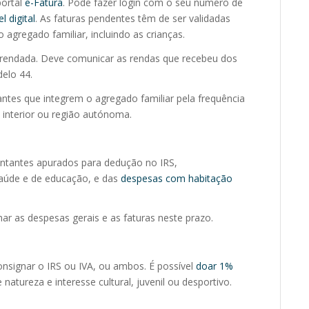
portal
e-Fatura
. Pode fazer login com o seu número de
 digital
. As faturas pendentes têm de ser validadas
gregado familiar, incluindo as crianças.
arrendada. Deve comunicar as rendas que recebeu dos
elo 44.
tes que integrem o agregado familiar pela frequência
 interior ou região autónoma.
ontantes apurados para dedução no IRS,
aúde e de educação, e das
despesas com habitação
ar as despesas gerais e as faturas neste prazo.
nsignar o IRS ou IVA, ou ambos. É possível
doar 1%
natureza e interesse cultural, juvenil ou desportivo.