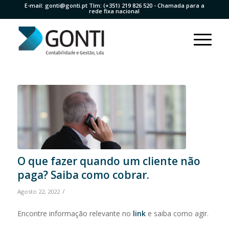
E-mail:
gonti@gonti.pt
Tlm:
(+351) 219 826 520
- Chamada para a
rede fixa nacional
O que fazer quando um cliente não
paga? Saiba como cobrar.
/
Agosto 22, 2022
Encontre informação relevante no
link
e saiba como agir.