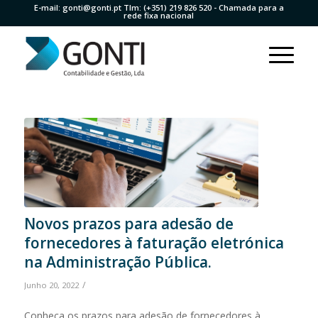
E-mail:
gonti@gonti.pt
Tlm:
(+351) 219 826 520
- Chamada para a
rede fixa nacional
Novos prazos para adesão de
fornecedores à faturação eletrónica
na Administração Pública.
/
Junho 20, 2022
Conheça os prazos para adesão de fornecedores à