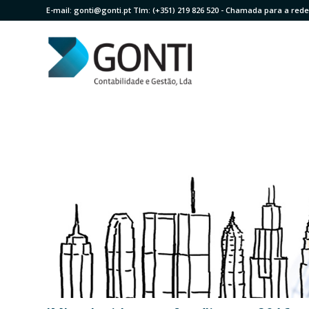
E-mail:
gonti@gonti.pt
Tlm:
(+351) 219 826 520
- Chamada para a rede 