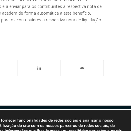
 e a enviar para os contribuintes a respectiva nota de
as acedem de forma automática a este benefício,
 para os contribuintes a respectiva nota de liquidação
fornecer funcionalidades de redes sociais e analisar o nosso
lização do site com os nossos parceiros de redes sociais, de
s informações que lhes forneceu ou recolhidas por estes a partir