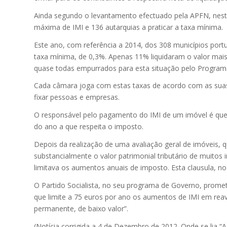
Ainda segundo o levantamento efectuado pela APFN, nest
máxima de IMI e 136 autarquias a praticar a taxa mínima.
Este ano, com referência a 2014, dos 308 municípios port
taxa mínima, de 0,3%. Apenas 11% liquidaram o valor mais
quase todas empurrados para esta situação pelo Program
Cada câmara joga com estas taxas de acordo com as suas
fixar pessoas e empresas.
O responsável pelo pagamento do IMI de um imóvel é que
do ano a que respeita o imposto.
Depois da realização de uma avaliação geral de imóveis, qu
substancialmente o valor patrimonial tributário de muitos 
limitava os aumentos anuais de imposto. Esta clausula, no
O Partido Socialista, no seu programa de Governo, prome
que limite a 75 euros por ano os aumentos de IMI em reav
permanente, de baixo valor”.
(Notícia corrigida a 4 de Dezembro de 2012. Onde se lia 