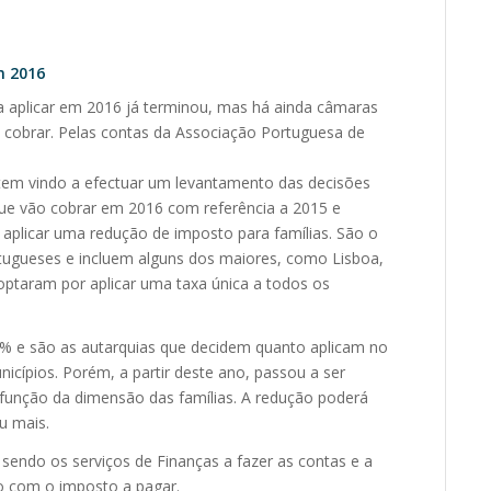
m 2016
a aplicar em 2016 já terminou, mas há ainda câmaras
 cobrar. Pelas contas da Associação Portuguesa de
em vindo a efectuar um levantamento das decisões
ue vão cobrar em 2016 com referência a 2015 e
aplicar uma redução de imposto para famílias. São o
rtugueses e incluem alguns dos maiores, como Lisboa,
 optaram por aplicar uma taxa única a todos os
,5% e são as autarquias que decidem quanto aplicam no
nicípios. Porém, a partir deste ano, passou a ser
 função da dimensão das famílias. A redução poderá
u mais.
sendo os serviços de Finanças a fazer as contas e a
ão com o imposto a pagar.