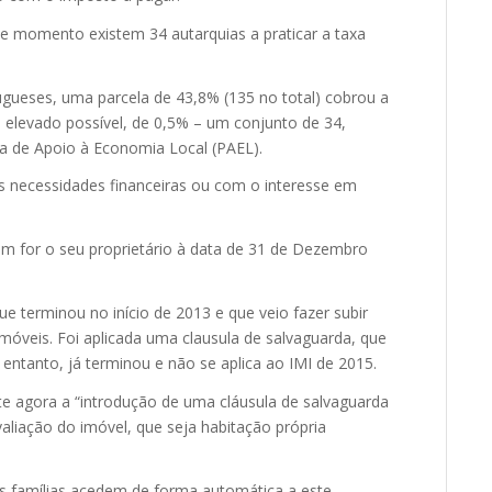
e momento existem 34 autarquias a praticar a taxa
ugueses, uma parcela de 43,8% (135 no total) cobrou a
 elevado possível, de 0,5% – um conjunto de 34,
a de Apoio à Economia Local (PAEL).
 necessidades financeiras ou com o interesse em
m for o seu proprietário à data de 31 de Dezembro
e terminou no início de 2013 e que veio fazer subir
imóveis. Foi aplicada uma clausula de salvaguarda, que
 entanto, já terminou e não se aplica ao IMI de 2015.
te agora a “introdução de uma cláusula de salvaguarda
aliação do imóvel, que seja habitação própria
“As famílias acedem de forma automática a este