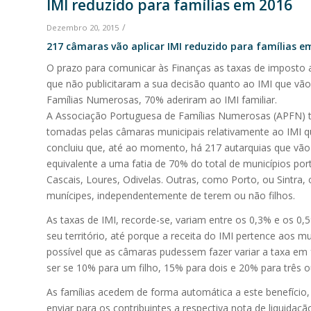
IMI reduzido para famílias em 2016
/
Dezembro 20, 2015
217 câmaras vão aplicar IMI reduzido para famílias e
O prazo para comunicar às Finanças as taxas de imposto 
que não publicitaram a sua decisão quanto ao IMI que vão
Famílias Numerosas, 70% aderiram ao IMI familiar.
A Associação Portuguesa de Famílias Numerosas (APFN) t
tomadas pelas câmaras municipais relativamente ao IMI q
concluiu que, até ao momento, há 217 autarquias que vão 
equivalente a uma fatia de 70% do total de municípios po
Cascais, Loures, Odivelas. Outras, como Porto, ou Sintra,
munícipes, independentemente de terem ou não filhos.
As taxas de IMI, recorde-se, variam entre os 0,3% e os 0
seu território, até porque a receita do IMI pertence aos mu
possível que as câmaras pudessem fazer variar a taxa em
ser se 10% para um filho, 15% para dois e 20% para três o
As famílias acedem de forma automática a este benefício, 
enviar para os contribuintes a respectiva nota de liquidaç