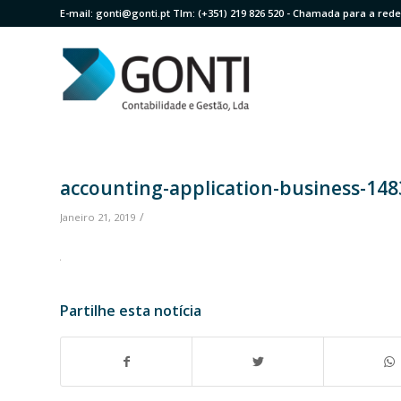
E-mail:
gonti@gonti.pt
Tlm:
(+351) 219 826 520
- Chamada para a rede 
accounting-application-business-14
/
Janeiro 21, 2019
Partilhe esta notícia