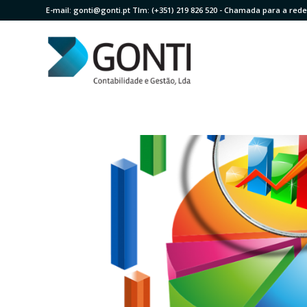
E-mail:
gonti@gonti.pt
Tlm:
(+351) 219 826 520
- Chamada para a rede 