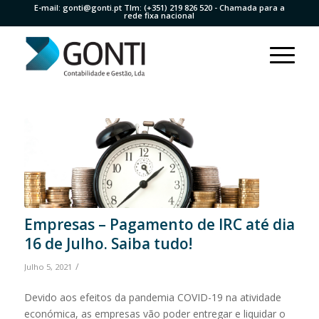
E-mail:
gonti@gonti.pt
Tlm:
(+351) 219 826 520
- Chamada para a
rede fixa nacional
Empresas – Pagamento de IRC até dia
16 de Julho. Saiba tudo!
/
Julho 5, 2021
Devido aos efeitos da pandemia COVID-19 na atividade
económica, as empresas vão poder entregar e liquidar o