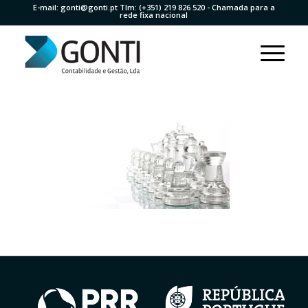
E-mail:
gonti@gonti.pt
Tlm:
(+351) 219 826 520
- Chamada para a
rede fixa nacional