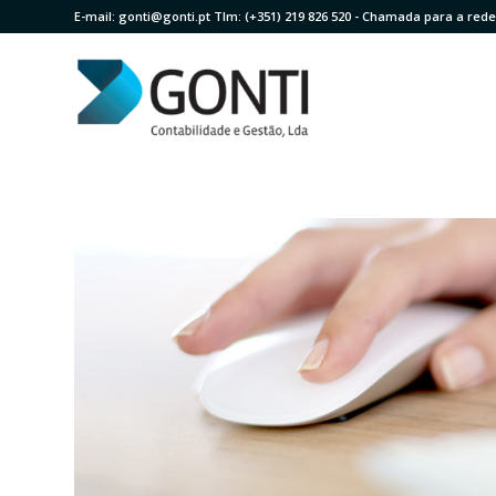
E-mail:
gonti@gonti.pt
Tlm:
(+351) 219 826 520
- Chamada para a rede 