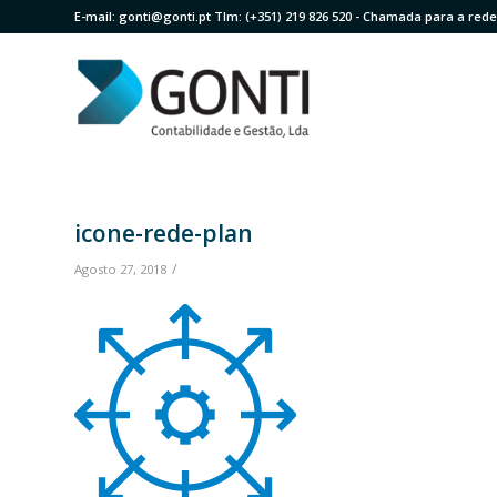
E-mail:
gonti@gonti.pt
Tlm:
(+351) 219 826 520
- Chamada para a rede 
icone-rede-plan
/
Agosto 27, 2018