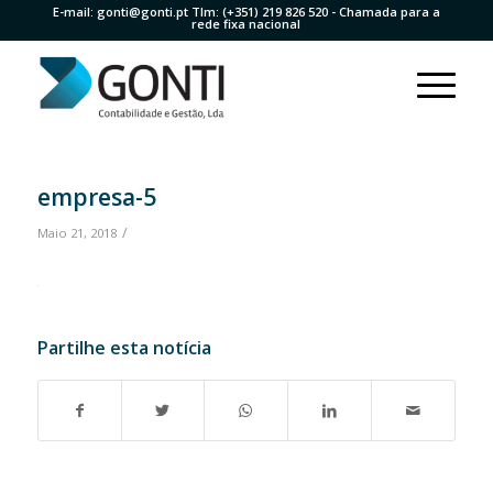
E-mail:
gonti@gonti.pt
Tlm:
(+351) 219 826 520
- Chamada para a
rede fixa nacional
empresa-5
/
Maio 21, 2018
Partilhe esta notícia