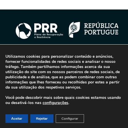
Utilizamos cookies para personalizar conteúdo e anúncios,
© 2016-2026 - Gonti Contabilidade e Gestão -
Política de Privacidade
-
fornecer funcionalidades de redes sociais e analisar o nosso
Livro de Reclamações
tráfego. Também partilhamos informações acerca da sua
utilização do site com os nossos parceiros de redes sociais, de
publicidade e de análise, que as podem combinar com outras
informações que lhes forneceu ou recolhidas por estes a partir
da sua utilização dos respetivos serviços.
Você pode descobrir mais sobre quais cookies estamos usando
ou desativá-los nas
configurações
.
Aceitar
Rejeitar
Configurar