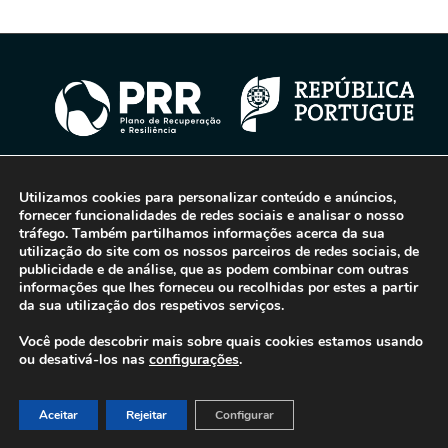
Utilizamos cookies para personalizar conteúdo e anúncios,
© 2016-2026 - Gonti Contabilidade e Gestão -
Política de Privacidade
-
fornecer funcionalidades de redes sociais e analisar o nosso
Livro de Reclamações
tráfego. Também partilhamos informações acerca da sua
utilização do site com os nossos parceiros de redes sociais, de
publicidade e de análise, que as podem combinar com outras
informações que lhes forneceu ou recolhidas por estes a partir
da sua utilização dos respetivos serviços.
Você pode descobrir mais sobre quais cookies estamos usando
ou desativá-los nas
configurações
.
Aceitar
Rejeitar
Configurar