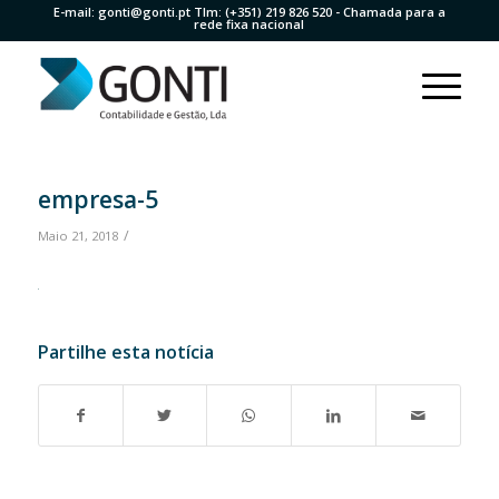
E-mail:
gonti@gonti.pt
Tlm:
(+351) 219 826 520
- Chamada para a
rede fixa nacional
empresa-5
/
Maio 21, 2018
Partilhe esta notícia