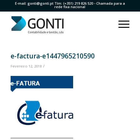
E-mail:
gonti@gonti.pt
Tlm:
(+351) 219 826 520
- Chamada para a
rede fixa nacional
e-factura-e1447965210590
/
Fevereiro 12, 2018