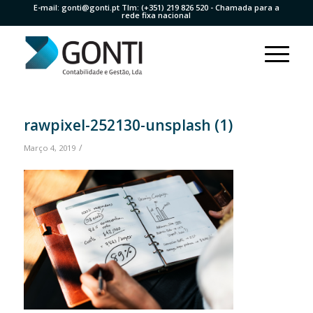
E-mail:
gonti@gonti.pt
Tlm:
(+351) 219 826 520
- Chamada para a
rede fixa nacional
rawpixel-252130-unsplash (1)
/
Março 4, 2019