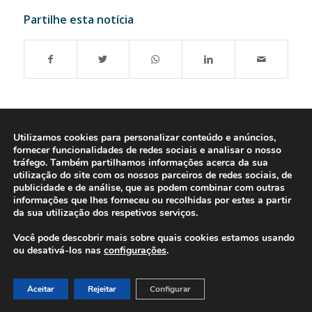
Partilhe esta notícia
Utilizamos cookies para personalizar conteúdo e anúncios,
fornecer funcionalidades de redes sociais e analisar o nosso
tráfego. Também partilhamos informações acerca da sua
utilização do site com os nossos parceiros de redes sociais, de
publicidade e de análise, que as podem combinar com outras
informações que lhes forneceu ou recolhidas por estes a partir
da sua utilização dos respetivos serviços.
Você pode descobrir mais sobre quais cookies estamos usando
ou desativá-los nas
configurações
.
© 2016-2026 - Gonti Contabilidade e Gestão -
Política de Privacidade
-
Livro de Reclamações
Aceitar
Rejeitar
Configurar