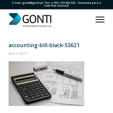
E-mail:
gonti@gonti.pt
Tlm:
(+351) 219 826 520
- Chamada para a
rede fixa nacional
accounting-bill-black-53621
/
Abril 1, 2019