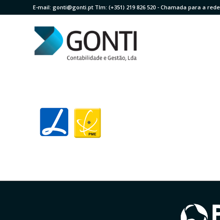
E-mail:
gonti@gonti.pt
Tlm:
(+351) 219 826 520
- Chamada para a rede 