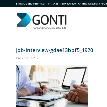
E-mail:
gonti@gonti.pt
Tlm:
(+351) 219 826 520
- Chamada para a rede 
job-interview-gdae13bbf5_1920
/
Janeiro 25, 2023