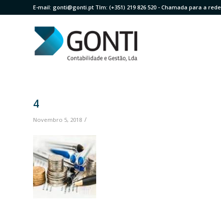
E-mail:
gonti@gonti.pt
Tlm:
(+351) 219 826 520
- Chamada para a rede 
4
/
Novembro 5, 2018