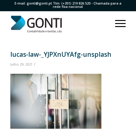
E-mail:
gonti@gonti.pt
Tlm:
(+351) 219 826 520
- Chamada para a
rede fixa nacional
lucas-law-_YJPXnUYAfg-unsplash
/
Julho 29, 2021