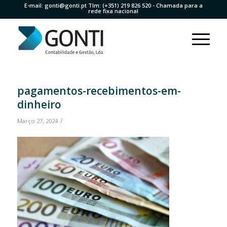
E-mail:
gonti@gonti.pt
Tlm:
(+351) 219 826 520
- Chamada para a
rede fixa nacional
pagamentos-recebimentos-em-
dinheiro
/
Março 27, 2024