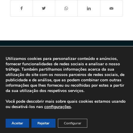
Utilizamos cookies para personalizar conteúdo e anúncios,
fornecer funcionalidades de redes sociais e analisar o nosso
tráfego. Também partilhamos informações acerca da sua
utilização do site com os nossos parceiros de redes sociais, de
publicidade e de análise, que as podem combinar com outras
informações que lhes forneceu ou recolhidas por estes a partir
da sua utilização dos respetivos serviços.
© 2016-2026 - Gonti Contabilidade e Gestão -
Política de Privacidade
-
Livro de Reclamações
Você pode descobrir mais sobre quais cookies estamos usando
ou desativá-los nas
configurações
.
Aceitar
Rejeitar
Configurar