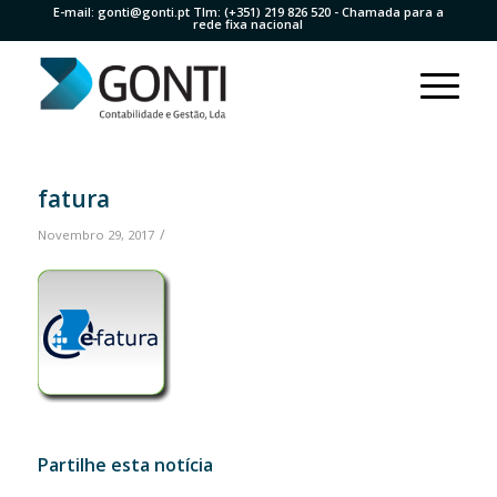
E-mail:
gonti@gonti.pt
Tlm:
(+351) 219 826 520
- Chamada para a
rede fixa nacional
fatura
/
Novembro 29, 2017
Partilhe esta notícia