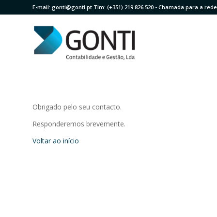
E-mail:
gonti@gonti.pt
Tlm:
(+351) 219 826 520
- Chamada para a rede 
Obrigado pelo seu contacto.
Responderemos brevemente.
Voltar ao início