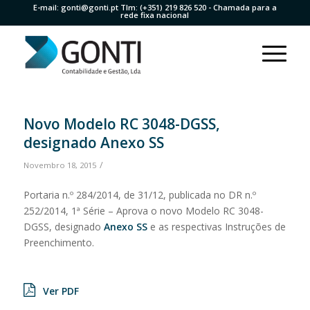
E-mail:
gonti@gonti.pt
Tlm:
(+351) 219 826 520
- Chamada para a
rede fixa nacional
Novo Modelo RC 3048-DGSS,
designado Anexo SS
/
Novembro 18, 2015
Portaria n.º 284/2014, de 31/12, publicada no DR n.º
252/2014, 1ª Série – Aprova o novo Modelo RC 3048-
DGSS, designado
Anexo SS
e as respectivas Instruções de
Preenchimento.
Ver PDF