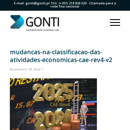
E-mail:
gonti@gonti.pt
Tlm:
(+351) 219 826 520
- Chamada para a
rede fixa nacional
mudancas-na-classificacao-das-
atividades-economicas-cae-rev4-v2
/
Novembro 18, 2024