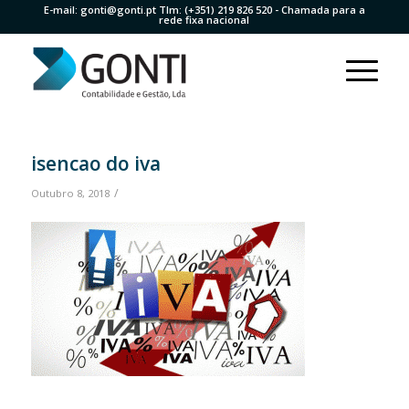
E-mail:
gonti@gonti.pt
Tlm:
(+351) 219 826 520
- Chamada para a
rede fixa nacional
isencao do iva
/
Outubro 8, 2018