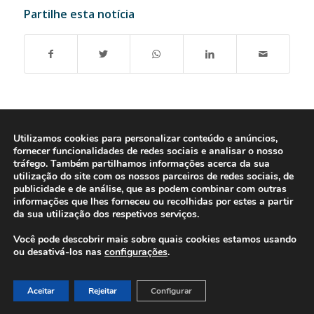
Partilhe esta notícia
Utilizamos cookies para personalizar conteúdo e anúncios,
fornecer funcionalidades de redes sociais e analisar o nosso
tráfego. Também partilhamos informações acerca da sua
utilização do site com os nossos parceiros de redes sociais, de
publicidade e de análise, que as podem combinar com outras
informações que lhes forneceu ou recolhidas por estes a partir
da sua utilização dos respetivos serviços.
Você pode descobrir mais sobre quais cookies estamos usando
© 2016-2026 - Gonti Contabilidade e Gestão -
Política de Privacidade
-
ou desativá-los nas
configurações
.
Livro de Reclamações
Aceitar
Rejeitar
Configurar