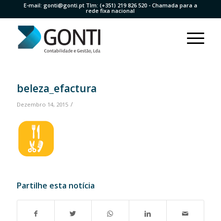
E-mail:
gonti@gonti.pt
Tlm:
(+351) 219 826 520
- Chamada para a
rede fixa nacional
beleza_efactura
/
Dezembro 14, 2015
Partilhe esta notícia