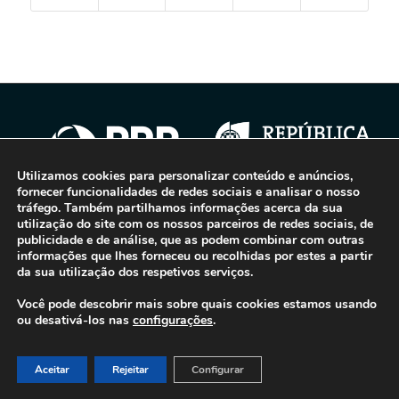
Utilizamos cookies para personalizar conteúdo e anúncios,
fornecer funcionalidades de redes sociais e analisar o nosso
tráfego. Também partilhamos informações acerca da sua
utilização do site com os nossos parceiros de redes sociais, de
© 2016-2026 - Gonti Contabilidade e Gestão -
Política de Privacidade
-
publicidade e de análise, que as podem combinar com outras
informações que lhes forneceu ou recolhidas por estes a partir
Livro de Reclamações
da sua utilização dos respetivos serviços.
Você pode descobrir mais sobre quais cookies estamos usando
ou desativá-los nas
configurações
.
Aceitar
Rejeitar
Configurar