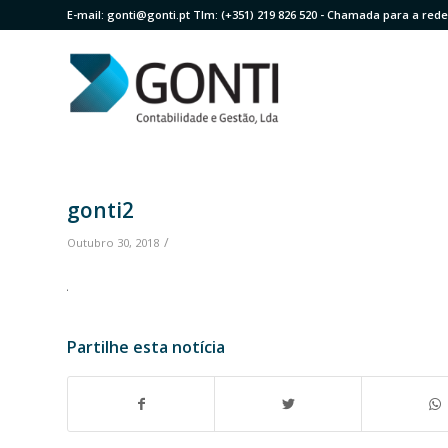
E-mail:
gonti@gonti.pt
Tlm:
(+351) 219 826 520
- Chamada para a rede 
gonti2
/
Outubro 30, 2018
Partilhe esta notícia