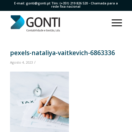
E-mail:
gonti@gonti.pt
Tlm:
(+351) 219 826 520
- Chamada para a
rede fixa nacional
pexels-nataliya-vaitkevich-6863336
/
Agosto 4, 2023