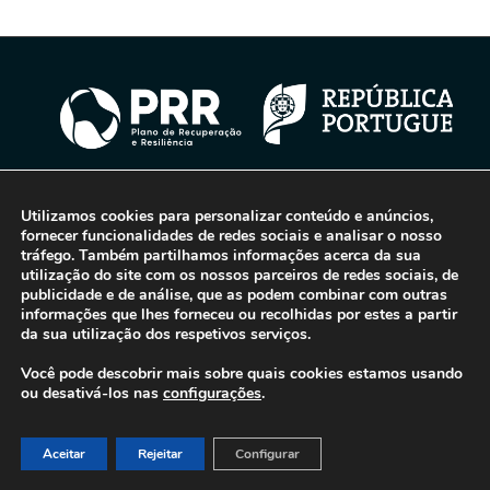
Utilizamos cookies para personalizar conteúdo e anúncios,
© 2016-2026 - Gonti Contabilidade e Gestão -
Política de Privacidade
-
fornecer funcionalidades de redes sociais e analisar o nosso
Livro de Reclamações
tráfego. Também partilhamos informações acerca da sua
utilização do site com os nossos parceiros de redes sociais, de
publicidade e de análise, que as podem combinar com outras
informações que lhes forneceu ou recolhidas por estes a partir
da sua utilização dos respetivos serviços.
Você pode descobrir mais sobre quais cookies estamos usando
ou desativá-los nas
configurações
.
Aceitar
Rejeitar
Configurar