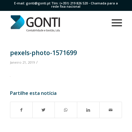
E-mail:
gonti@gonti.pt
Tlm:
(+351) 219 826 520
- Chamada para a
rede fixa nacional
pexels-photo-1571699
/
Janeiro 21, 2019
Partilhe esta notícia