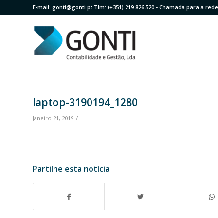
E-mail:
gonti@gonti.pt
Tlm:
(+351) 219 826 520
- Chamada para a rede 
laptop-3190194_1280
/
Janeiro 21, 2019
Partilhe esta notícia