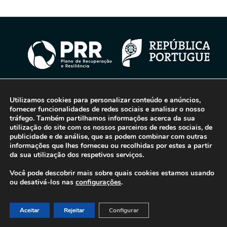
Utilizamos cookies para personalizar conteúdo e anúncios,
© 2016-2026 - Gonti Contabilidade e Gestão -
Política de Privacidade
-
fornecer funcionalidades de redes sociais e analisar o nosso
Livro de Reclamações
tráfego. Também partilhamos informações acerca da sua
utilização do site com os nossos parceiros de redes sociais, de
publicidade e de análise, que as podem combinar com outras
informações que lhes forneceu ou recolhidas por estes a partir
da sua utilização dos respetivos serviços.
Você pode descobrir mais sobre quais cookies estamos usando
ou desativá-los nas
configurações
.
Aceitar
Rejeitar
Configurar