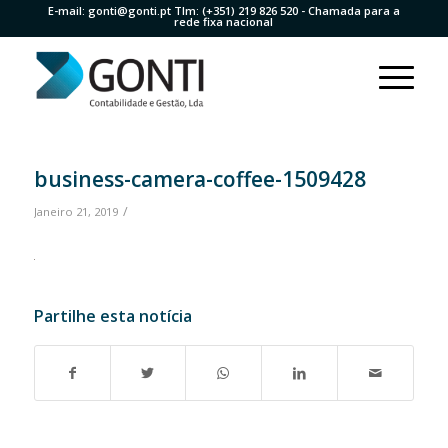
E-mail:
gonti@gonti.pt
Tlm:
(+351) 219 826 520
- Chamada para a
rede fixa nacional
business-camera-coffee-1509428
/
Janeiro 21, 2019
Partilhe esta notícia