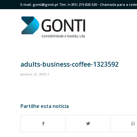
E-mail:
gonti@gonti.pt
Tlm:
(+351) 219 826 520
- Chamada para a rede 
adults-business-coffee-1323592
/
Janeiro 21, 2019
Partilhe esta notícia