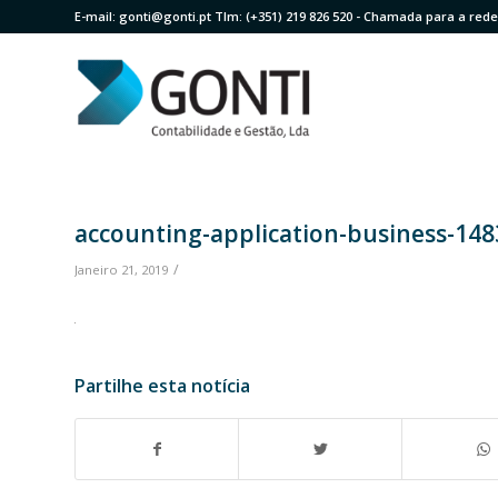
E-mail:
gonti@gonti.pt
Tlm:
(+351) 219 826 520
- Chamada para a rede 
accounting-application-business-148
/
Janeiro 21, 2019
Partilhe esta notícia