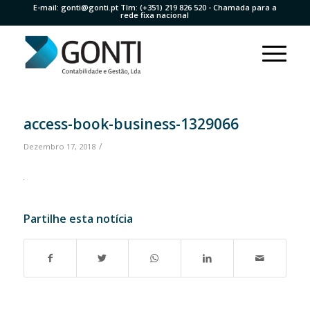
E-mail:
gonti@gonti.pt
Tlm:
(+351) 219 826 520
- Chamada para a
rede fixa nacional
access-book-business-1329066
/
Dezembro 17, 2018
Partilhe esta notícia