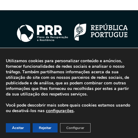
Utilizamos cookies para personalizar conteúdo e anúncios,
© 2016-2026 - Gonti Contabilidade e Gestão -
Política de Privacidade
-
fornecer funcionalidades de redes sociais e analisar o nosso
Livro de Reclamações
tráfego. Também partilhamos informações acerca da sua
utilização do site com os nossos parceiros de redes sociais, de
publicidade e de análise, que as podem combinar com outras
informações que lhes forneceu ou recolhidas por estes a partir
da sua utilização dos respetivos serviços.
Você pode descobrir mais sobre quais cookies estamos usando
ou desativá-los nas
configurações
.
Aceitar
Rejeitar
Configurar